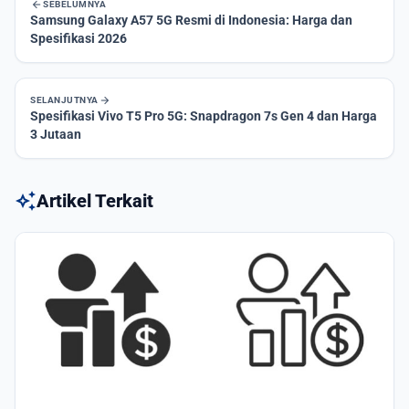
arrow_back
SEBELUMNYA
Samsung Galaxy A57 5G Resmi di Indonesia: Harga dan
Spesifikasi 2026
arrow_forward
SELANJUTNYA
Spesifikasi Vivo T5 Pro 5G: Snapdragon 7s Gen 4 dan Harga
3 Jutaan
auto_awesome
Artikel Terkait