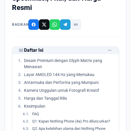
Resmi
link
BAGIKAN
remove
menu
Daftar Isi
1.
Desain Premium dengan Glyph Matrix yang
Menawan
2.
Layar AMOLED 144 Hz yang Memukau
3.
Antarmuka dan Performa yang Mumpuni
4.
Kamera Unggulan untuk Fotografi Kreatif
5.
Harga dan Tanggal Rilis
6.
Kesimpulan
6.1.
FAQ
6.2.
Q1: Kapan Nothing Phone (4a) Pro diluncurkan?
6.3.
Q2: Apa kelebihan utama dari Nothing Phone