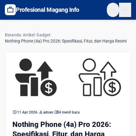
search
menu
work
Profesional Magang Info
Beranda
/
Artikel
/
Gadget
/
Nothing Phone (4a) Pro 2026: Spesifikasi, Fitur, dan Harga Resmi
Gadget
schedule
person
menu_book
11 Apr 2026
•
adnan
•
4 menit baca
Nothing Phone (4a) Pro 2026:
Spesifikasi, Fitur, dan Harga