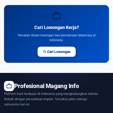
work
Cari Lowongan Kerja?
Temukan ribuan lowongan dari perusahaan terpercaya di
Indonesia.
search
Cari Lowongan
work
Profesional Magang Info
Platform karir terdepan di Indonesia yang menghubungkan talenta
terbaik dengan perusahaan impian. Temukan jalan menuju
suksesmu hari ini.