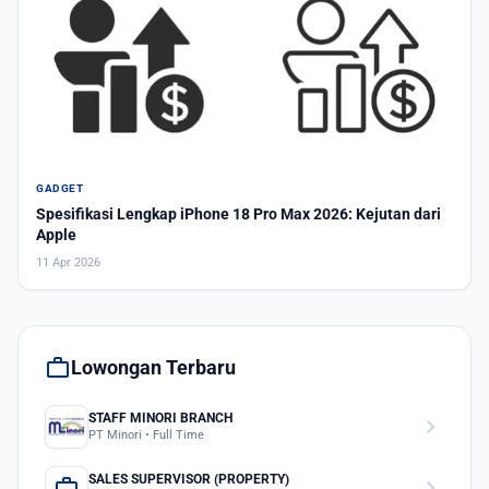
GADGET
Spesifikasi Lengkap iPhone 18 Pro Max 2026: Kejutan dari
Apple
11 Apr 2026
work
Lowongan Terbaru
STAFF MINORI BRANCH
chevron_right
PT Minori • Full Time
SALES SUPERVISOR (PROPERTY)
work
chevron_right