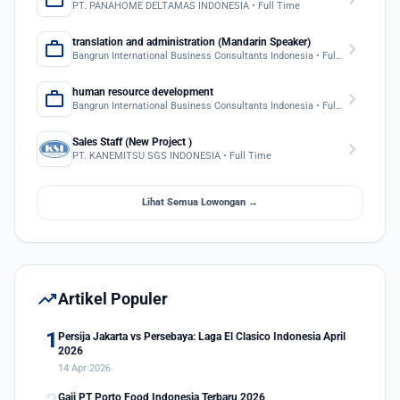
PT. PANAHOME DELTAMAS INDONESIA • Full Time
translation and administration (Mandarin Speaker)
work
chevron_right
Bangrun International Business Consultants Indonesia • Full Time
human resource development
work
chevron_right
Bangrun International Business Consultants Indonesia • Full Time
Sales Staff (New Project )
chevron_right
PT. KANEMITSU SGS INDONESIA • Full Time
Lihat Semua Lowongan →
trending_up
Artikel Populer
1
Persija Jakarta vs Persebaya: Laga El Clasico Indonesia April
2026
14 Apr 2026
Gaji PT Porto Food Indonesia Terbaru 2026