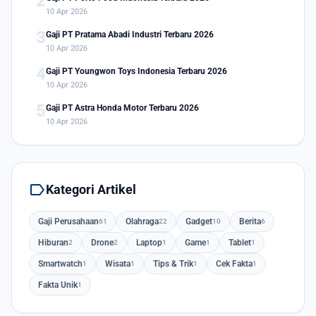
2
10 Apr 2026
3
Gaji PT Pratama Abadi Industri Terbaru 2026
10 Apr 2026
4
Gaji PT Youngwon Toys Indonesia Terbaru 2026
10 Apr 2026
5
Gaji PT Astra Honda Motor Terbaru 2026
10 Apr 2026
label
Kategori Artikel
Gaji Perusahaan
Olahraga
Gadget
Berita
61
22
10
6
Hiburan
Drone
Laptop
Game
Tablet
2
2
1
1
1
Smartwatch
Wisata
Tips & Trik
Cek Fakta
1
1
1
1
Fakta Unik
1