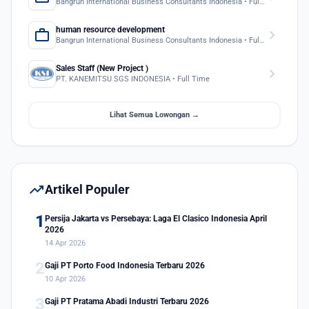
Bangrun International Business Consultants Indonesia • Full Time
human resource development
work
chevron_right
Bangrun International Business Consultants Indonesia • Full Time
Sales Staff (New Project )
chevron_right
PT. KANEMITSU SGS INDONESIA • Full Time
Lihat Semua Lowongan →
trending_up
Artikel Populer
1
Persija Jakarta vs Persebaya: Laga El Clasico Indonesia April
2026
14 Apr 2026
2
Gaji PT Porto Food Indonesia Terbaru 2026
10 Apr 2026
3
Gaji PT Pratama Abadi Industri Terbaru 2026