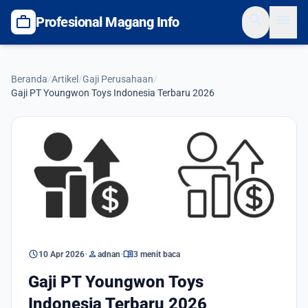
search
menu
work
Profesional Magang Info
Beranda
/
Artikel
/
Gaji Perusahaan
/
Gaji PT Youngwon Toys Indonesia Terbaru 2026
Gaji Perusahaan
schedule
person
menu_book
10 Apr 2026
•
adnan
•
3 menit baca
Gaji PT Youngwon Toys
Indonesia Terbaru 2026