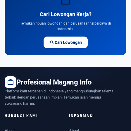
work
Cari Lowongan Kerja?
Temukan ribuan lowongan dari perusahaan terpercaya di
Indonesia.
search
Cari Lowongan
work
Profesional Magang Info
Platform karir terdepan di Indonesia yang menghubungkan talenta
terbaik dengan perusahaan impian. Temukan jalan menuju
suksesmu hari ini.
HUBUNGI KAMI
INFORMASI
About
About