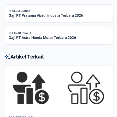
arrow_back
SEBELUMNYA
Gaji PT Pratama Abadi Industri Terbaru 2026
arrow_forward
SELANJUTNYA
Gaji PT Astra Honda Motor Terbaru 2026
auto_awesome
Artikel Terkait