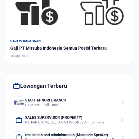
GAJI PERUSAHAAN
Gaji PT Mitsuba Indonesia Semua Posisi Terbaru
10 Apr 2026
work
Lowongan Terbaru
STAFF MINORI BRANCH
chevron_right
PT Minori • Full Time
SALES SUPERVISOR (PROPERTY)
work
chevron_right
PT. PANAHOME DELTAMAS INDONESIA • Full Time
translation and administration (Mandarin Speaker)
work
chevron_right