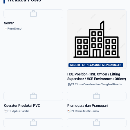
work
Server
Fore Donut
KESEHATAN, KEAMANAN & LINGKUNGAN
HSE Position (HSE Officer / Lifting
Supervisor / HSE Environment Officer)
apartment
PT China Construction Yangtze River Indonesia
work
work
Operator Produksi PVC
Pramugara dan Pramugari
PT. Aplus Pacific
PT Reska Multi Usaha
work
work