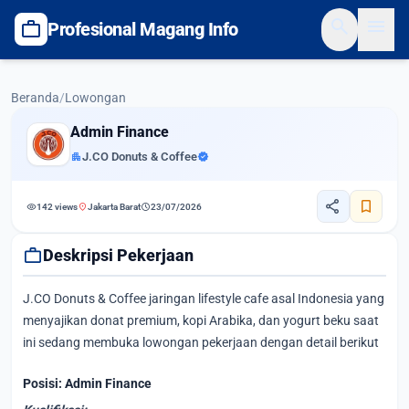
search
menu
work
Profesional Magang Info
Beranda
/
Lowongan
Admin Finance
apartment
J.CO Donuts & Coffee
verified
share
bookmark
visibility
location_on
schedule
142 views
Jakarta Barat
23/07/2026
work
Deskripsi Pekerjaan
J.CO Donuts & Coffee jaringan lifestyle cafe asal Indonesia yang
menyajikan donat premium, kopi Arabika, dan yogurt beku saat
ini sedang membuka lowongan pekerjaan dengan detail berikut
Posisi: Admin Finance