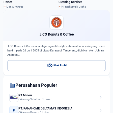
Porter
Cleaning Services
Lion Air Group
PT Reska Multi Usaha
J.CO Donuts & Coffee
J.CO Donuts & Coffee adalah jaringan lifestyle cafe asal Indonesia yang resmi
berdiri pada 26 Juni 2005 di Lippo Karawaci, Tangerang, didirikan oleh Johnny
Andrean,…
visibility
Lihat Profil
domain
Perusahaan Populer
PT Minori
chevron_right
Cikarang Selatan • 1 Loker
PT. PANAHOME DELTAMAS INDONESIA
chevron_right
P
Cikarang Pusat • 1 Loker