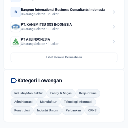
Bangrun International Business Consultants Indonesia
chevron_right
B
Cikarang Selatan • 2 Loker
PT. KANEMITSU SGS INDONESIA
chevron_right
Cikarang Selatan • 1 Loker
PT AJEINDONESIA
chevron_right
Cikarang Selatan • 1 Loker
Lihat Semua Perusahaan
label
Kategori Lowongan
Industri/Manufaktur
Energi & Migas
Kerja Online
Administrasi
Manufaktur
Teknologi Informasi
Konstruksi
Industri Umum
Perbankan
CPNS