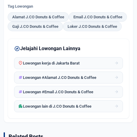
Tag Lowongan
Alamat J.CO Donuts & Coffee
Email J.CO Donuts & Coffee
Gaji J.CO Donuts & Coffee
Loker J.CO Donuts & Coffee
explore
Jelajahi Lowongan Lainnya
location_on
arrow_forward
Lowongan kerja di Jakarta Barat
tag
arrow_forward
Lowongan #Alamat J.CO Donuts & Coffee
tag
arrow_forward
Lowongan #Email J.CO Donuts & Coffee
apartment
arrow_forward
Lowongan lain di J.CO Donuts & Coffee
Related Posts