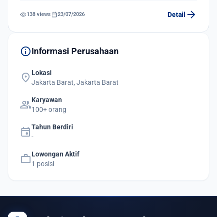
arrow_forward
visibility
calendar_today
Detail
138 views
23/07/2026
info
Informasi Perusahaan
Lokasi
location_on
Jakarta Barat, Jakarta Barat
Karyawan
group
100+ orang
Tahun Berdiri
event
-
Lowongan Aktif
work
1 posisi