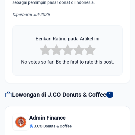
sebagai pemimpin pasar donat di Indonesia.
Diperbarui Juli 2026
Berikan Rating pada Artikel ini
No votes so far! Be the first to rate this post.
work
Lowongan di J.CO Donuts & Coffee
1
Admin Finance
apartment
J.CO Donuts & Coffee