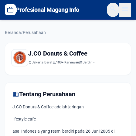
search
menu
work
Profesional Magang Info
Beranda
/
Perusahaan
J.CO Donuts & Coffee
location_on
Jakarta Barat
group
100+ Karyawan
calendar_month
Berdiri -
domain
Tentang Perusahaan
J.CO Donuts & Coffee adalah jaringan
lifestyle cafe
asal Indonesia yang resmi berdiri pada 26 Juni 2005 di