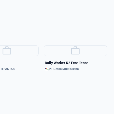
work
work
Daily Worker K2 Excellence
TI FANTASI
PT Reska Multi Usaha