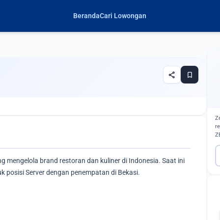
Beranda
Cari Lowongan
share
bookmark
Z
r
Z
mengelola brand restoran dan kuliner di Indonesia. Saat ini
k posisi Server dengan penempatan di Bekasi.