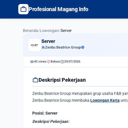
work
Profesional Magang Info
Beranda
/
Lowongan
/
Server
Server
apartment
Zenbu Beatrice Group
verified
visibility
location_on
schedule
45 views
Bekasi
29/07/2026
work
Deskripsi Pekerjaan
Zenbu Beatrice Group merupakan grup usaha F&B yang 
Zenbu Beatrice Group membuka
Lowongan Kerja
untu
Posisi: Server
Deskripsi Pekerjaan: