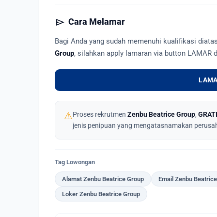
send
Cara Melamar
Bagi Anda yang sudah memenuhi kualifikasi diat
Group
, silahkan apply lamaran via button LAMAR 
LAMA
⚠
Proses rekrutmen
Zenbu Beatrice Group
,
GRAT
jenis penipuan yang mengatasnamakan perusa
Tag Lowongan
Alamat Zenbu Beatrice Group
Email Zenbu Beatric
Loker Zenbu Beatrice Group