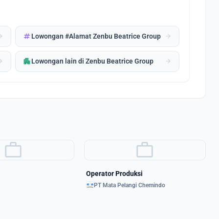
tag
forward
arrow_forward
Lowongan #Alamat Zenbu Beatrice Group
apartment
forward
arrow_forward
Lowongan lain di Zenbu Beatrice Group
work
work
Operator Produksi
PT Mata Pelangi Chemindo