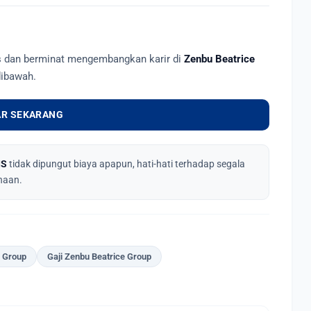
as dan berminat mengembangkan karir di
Zenbu Beatrice
dibawah.
R SEKARANG
IS
tidak dipungut biaya apapun, hati-hati terhadap segala
haan.
e Group
Gaji Zenbu Beatrice Group