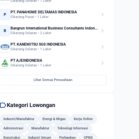
Cikarang Selatan • 1 Loker
PT. PANAHOME DELTAMAS INDONESIA
chevron_right
P
Cikarang Pusat • 1 Loker
Bangrun International Business Consultants Indonesia
chevron_right
B
Cikarang Selatan • 2 Loker
PT. KANEMITSU SGS INDONESIA
chevron_right
Cikarang Selatan • 1 Loker
PT AJEINDONESIA
chevron_right
Cikarang Selatan • 1 Loker
Lihat Semua Perusahaan
label
Kategori Lowongan
Industri/Manufaktur
Energi & Migas
Kerja Online
Administrasi
Manufaktur
Teknologi Informasi
Konstruksi
Industri Umum
Perbankan
CPNS