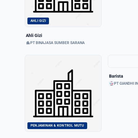
AHLI GIZI
Ahli Gizi
apartment
PT BINAJASA SUMBER SARANA
Barista
PT GIANDHI IN
PENJAMINAN & KONTROL MUTU