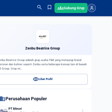
search
bookmark
groups
Gabung Grup
Zenbu Beatrice Group
enbu Beatrice Group adalah grup usaha F&B yang menaungi brand
estoran dan kuliner seperti Zenbu serta beberapa konsep lain di bawah
B Group. Grup ini…
visibility
Lihat Profil
domain
Perusahaan Populer
PT Minori
chevron_right