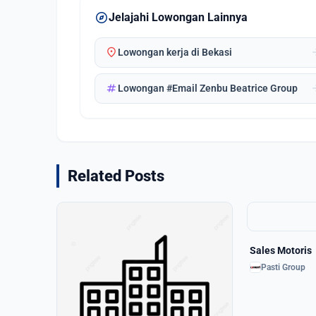
explore
Jelajahi Lowongan Lainnya
location_on
arrow_
Lowongan kerja di Bekasi
tag
arrow_
Lowongan #Email Zenbu Beatrice Group
Related Posts
Sales Motoris
Pasti Group