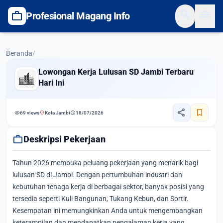
search
menu
work
Profesional Magang Info
Beranda
/
Lowongan Kerja Lulusan SD Jambi Terbaru
Hari Ini
share
bookmark
visibility
location_on
schedule
69 views
Kota Jambi
18/07/2026
work
Deskripsi Pekerjaan
Tahun 2026 membuka peluang pekerjaan yang menarik bagi
lulusan SD di Jambi. Dengan pertumbuhan industri dan
kebutuhan tenaga kerja di berbagai sektor, banyak posisi yang
tersedia seperti Kuli Bangunan, Tukang Kebun, dan Sortir.
Kesempatan ini memungkinkan Anda untuk mengembangkan
keterampilan dan mendapatkan pengalaman kerja yang