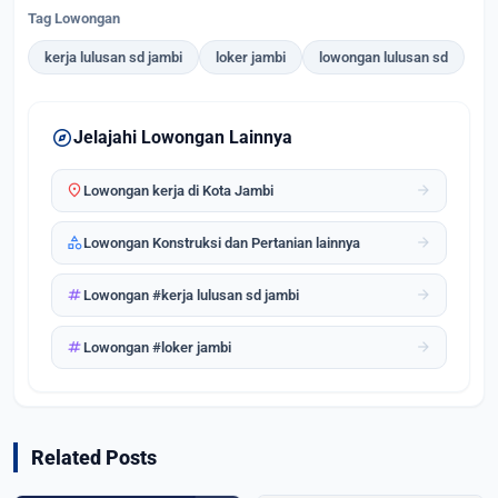
Tag Lowongan
kerja lulusan sd jambi
loker jambi
lowongan lulusan sd
explore
Jelajahi Lowongan Lainnya
location_on
arrow_forward
Lowongan kerja di Kota Jambi
category
arrow_forward
Lowongan Konstruksi dan Pertanian lainnya
tag
arrow_forward
Lowongan #kerja lulusan sd jambi
tag
arrow_forward
Lowongan #loker jambi
Related Posts