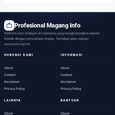
work
Profesional Magang Info
Platform karir terdepan di Indonesia yang menghubungkan talenta
terbaik dengan perusahaan impian. Temukan jalan menuju
suksesmu hari ini.
HUBUNGI KAMI
INFORMASI
About
About
Contact
Contact
Disclaimer
Disclaimer
Privacy Policy
Privacy Policy
LAINNYA
BANTUAN
About
About