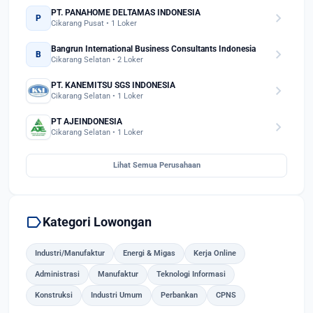
PT. PANAHOME DELTAMAS INDONESIA
chevron_right
P
Cikarang Pusat • 1 Loker
Bangrun International Business Consultants Indonesia
chevron_right
B
Cikarang Selatan • 2 Loker
PT. KANEMITSU SGS INDONESIA
chevron_right
Cikarang Selatan • 1 Loker
PT AJEINDONESIA
chevron_right
Cikarang Selatan • 1 Loker
Lihat Semua Perusahaan
label
Kategori Lowongan
Industri/Manufaktur
Energi & Migas
Kerja Online
Administrasi
Manufaktur
Teknologi Informasi
Konstruksi
Industri Umum
Perbankan
CPNS