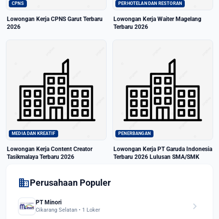
CPNS
PERHOTELAN DAN RESTORAN
Lowongan Kerja CPNS Garut Terbaru
Lowongan Kerja Waiter Magelang
2026
Terbaru 2026
MEDIA DAN KREATIF
PENERBANGAN
Lowongan Kerja Content Creator
Lowongan Kerja PT Garuda Indonesia
Tasikmalaya Terbaru 2026
Terbaru 2026 Lulusan SMA/SMK
domain
Perusahaan Populer
PT Minori
chevron_right
Cikarang Selatan • 1 Loker