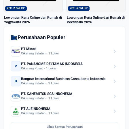
KERJA ONLINE
KERJA ONLINE
Lowongan Kerja Online dari Rumah di
Lowongan Kerja Online dari Rumah di
Yogyakarta 2026
Pekanbaru 2026
domain
Perusahaan Populer
PT Minori
chevron_right
Cikarang Selatan • 1 Loker
PT. PANAHOME DELTAMAS INDONESIA
chevron_right
P
Cikarang Pusat • 1 Loker
Bangrun International Business Consultants Indonesia
chevron_right
B
Cikarang Selatan • 2 Loker
PT. KANEMITSU SGS INDONESIA
chevron_right
Cikarang Selatan • 1 Loker
PT AJEINDONESIA
chevron_right
Cikarang Selatan • 1 Loker
Lihat Semua Perusahaan