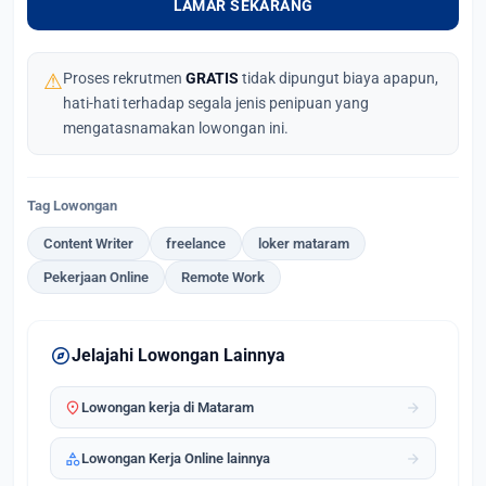
LAMAR SEKARANG
⚠
Proses rekrutmen
GRATIS
tidak dipungut biaya apapun,
hati-hati terhadap segala jenis penipuan yang
mengatasnamakan lowongan ini.
Tag Lowongan
Content Writer
freelance
loker mataram
Pekerjaan Online
Remote Work
explore
Jelajahi Lowongan Lainnya
location_on
arrow_forward
Lowongan kerja di Mataram
category
arrow_forward
Lowongan Kerja Online lainnya