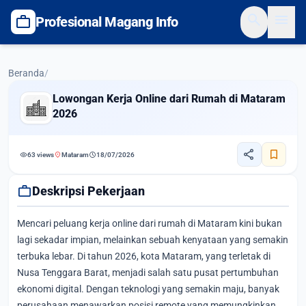
search
menu
work
Profesional Magang Info
Beranda
/
Lowongan Kerja Online dari Rumah di Mataram
2026
share
bookmark
visibility
location_on
schedule
63 views
Mataram
18/07/2026
work
Deskripsi Pekerjaan
Mencari peluang kerja online dari rumah di Mataram kini bukan
lagi sekadar impian, melainkan sebuah kenyataan yang semakin
terbuka lebar. Di tahun 2026, kota Mataram, yang terletak di
Nusa Tenggara Barat, menjadi salah satu pusat pertumbuhan
ekonomi digital. Dengan teknologi yang semakin maju, banyak
perusahaan menawarkan posisi remote yang memungkinkan