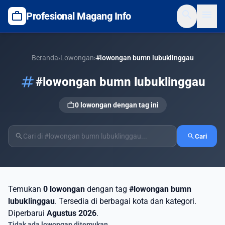
search
menu
work
Profesional Magang Info
Beranda
›
Lowongan
›
#lowongan bumn lubuklinggau
tag
#lowongan bumn lubuklinggau
work
0 lowongan dengan tag ini
search
search
Cari
Temukan
0 lowongan
dengan tag
#lowongan bumn
lubuklinggau
. Tersedia di berbagai kota dan kategori.
Diperbarui
Agustus 2026
.
Tidak ada lowongan ditemukan