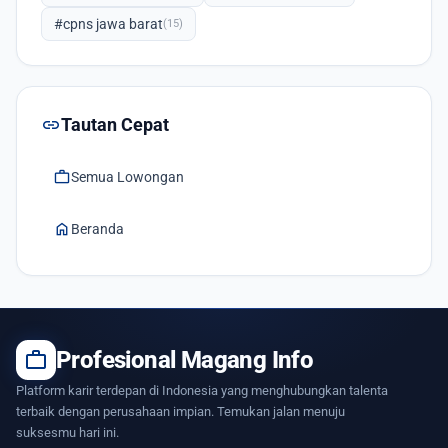
#cpns jawa barat
(15)
link
Tautan Cepat
work
Semua Lowongan
home
Beranda
work
Profesional Magang Info
Platform karir terdepan di Indonesia yang menghubungkan talenta
terbaik dengan perusahaan impian. Temukan jalan menuju
suksesmu hari ini.