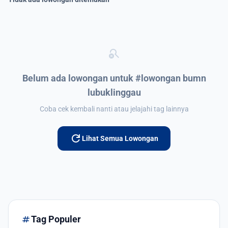
search_off
Belum ada lowongan untuk #lowongan bumn
lubuklinggau
Coba cek kembali nanti atau jelajahi tag lainnya
refresh
Lihat Semua Lowongan
tag
Tag Populer