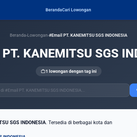
Beranda
Cari Lowongan
Beranda
›
Lowongan
›
#Email PT. KANEMITSU SGS INDONESIA
l PT. KANEMITSU SGS I
work
1 lowongan dengan tag ini
s
ITSU SGS INDONESIA
. Tersedia di berbagai kota dan
GS INDONESIA