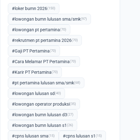
#loker bumn 2026
(150)
#lowongan bumn lulusan sma/smk
(97)
#lowongan pt pertamina
(70)
#rekrutmen pt pertamina 2026
(70)
#Gaji PT Pertamina
(70)
#Cara Melamar PT Pertamina
(70)
#Karir PT Pertamina
(70)
#pt pertamina lulusan sma/smk
(68)
#lowongan lulusan sd
(40)
#lowongan operator produksi
(35)
#lowongan bumn lulusan d3
(27)
#lowongan bumn lulusan s1
(26)
#cpns lulusan sma
#cpns lulusan s1
(15)
(15)