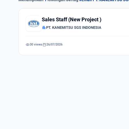
Sales Staff (New Project )
apartment
PT. KANEMITSU SGS INDONESIA
visibility
calendar_today
30 views
26/07/2026