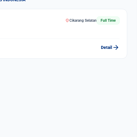
location_on
Cikarang Selatan
Full Time
arrow_forward
Detail