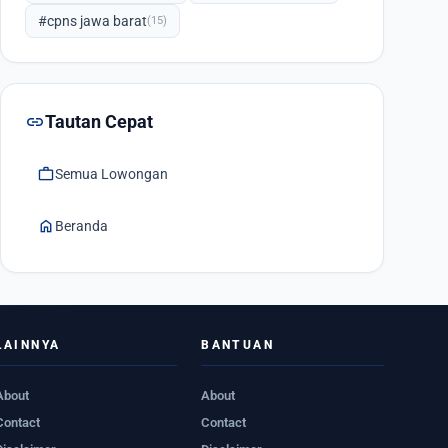
#cpns jawa barat
(15)
link
Tautan Cepat
work
Semua Lowongan
home
Beranda
LAINNYA
BANTUAN
About
About
Contact
Contact