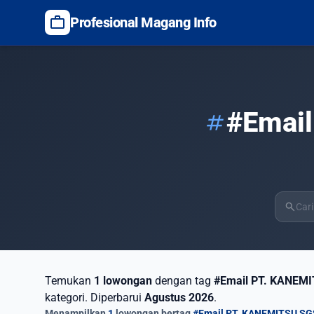
work
Profesional Magang Info
#Emai
tag
search
Temukan
1 lowongan
dengan tag
#Email PT. KANEM
kategori. Diperbarui
Agustus 2026
.
Menampilkan
1
lowongan bertag
#Email PT. KANEMITSU S