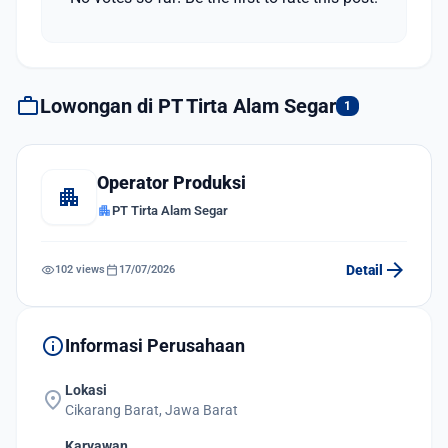
work
Lowongan di PT Tirta Alam Segar
1
Operator Produksi
apartment
apartment
PT Tirta Alam Segar
arrow_forward
visibility
calendar_today
Detail
102 views
17/07/2026
info
Informasi Perusahaan
Lokasi
location_on
Cikarang Barat, Jawa Barat
Karyawan