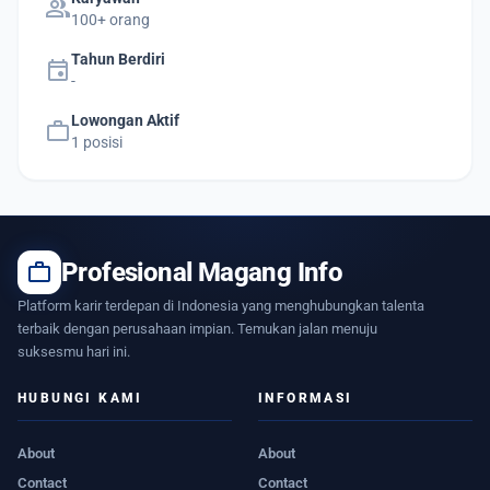
group
100+ orang
Tahun Berdiri
event
-
Lowongan Aktif
work
1 posisi
work
Profesional Magang Info
Platform karir terdepan di Indonesia yang menghubungkan talenta
terbaik dengan perusahaan impian. Temukan jalan menuju
suksesmu hari ini.
HUBUNGI KAMI
INFORMASI
About
About
Contact
Contact