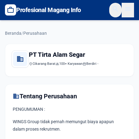
search
menu
work
Profesional Magang Info
Beranda
/
Perusahaan
PT Tirta Alam Segar
domain
location_on
Cikarang Barat
group
100+ Karyawan
calendar_month
Berdiri -
domain
Tentang Perusahaan
PENGUMUMAN :
WINGS Group tidak pernah memungut biaya apapun
dalam proses rekrutmen.