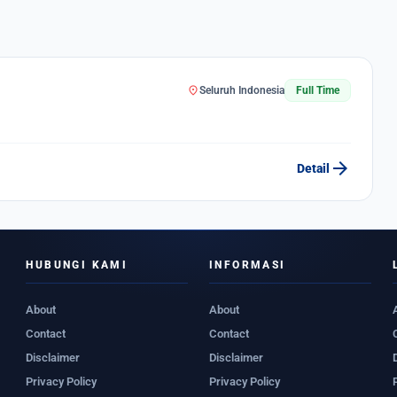
location_on
Seluruh Indonesia
Full Time
arrow_forward
Detail
HUBUNGI KAMI
INFORMASI
About
About
Contact
Contact
Disclaimer
Disclaimer
Privacy Policy
Privacy Policy