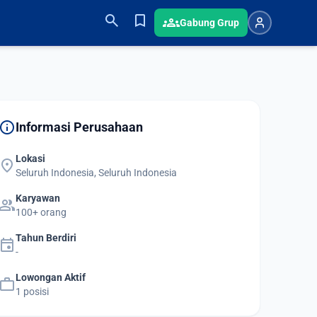
search
bookmark
groups
Gabung Grup
info
Informasi Perusahaan
Lokasi
location_on
Seluruh Indonesia, Seluruh Indonesia
Karyawan
group
100+ orang
Tahun Berdiri
event
-
Lowongan Aktif
work
1 posisi