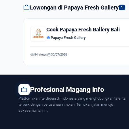
work
Lowongan di Papaya Fresh Gallery
1
Cook Papaya Fresh Gallery Bali
apartment
Papaya Fresh Gallery
visibility
calendar_today
84 views
30/07/2026
work
Profesional Magang Info
Platform karir terdepan di Indonesia yang menghubungkan talenta
terbaik dengan perusahaan impian. Temukan jalan menuju
suksesmu hari ini.