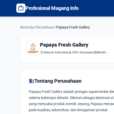
work
Profesional Magang Info
Beranda
/
Perusahaan
/
Papaya Fresh Gallery
Papaya Fresh Gallery
location_on
group
calendar_month
Seluruh Indonesia
100+ Karyawan
Berdiri -
domain
Tentang Perusahaan
Papaya Fresh Gallery adalah jaringan supermarket de
selama beberapa dekade. Dikenal sebagai destinasi u
yang menyukai produk otentik Jepang, Papaya mena
pada kualitas, kebersihan, dan keragaman produk.