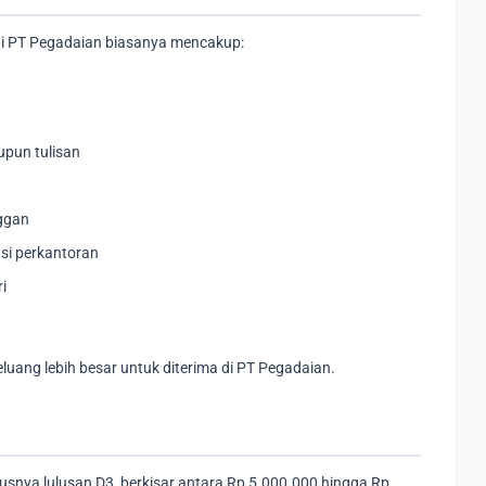
di PT Pegadaian biasanya mencakup:
upun tulisan
ggan
si perkantoran
i
luang lebih besar untuk diterima di PT Pegadaian.
susnya lulusan D3, berkisar antara Rp 5.000.000 hingga Rp