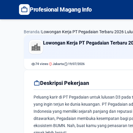
work
Profesional Magang Info
Beranda
/
Lowongan Kerja PT Pegadaian Terbaru 2026 Lul
Lowongan Kerja PT Pegadaian Terbaru 2
visibility
location_on
schedule
74 views
Jakarta
19/07/2026
work
Deskripsi Pekerjaan
Peluang karir di PT Pegadaian untuk lulusan D3 pad
yang ingin terjun ke dunia keuangan. PT Pegadaian a
Indonesia yang memiliki sejarah panjang dan reputas
ditawarkan, Pegadaian membuka kesempatan bagi par
ekosistem BUMN. Nah, buat kamu yang penasaran tent
simak lebih lanjut!