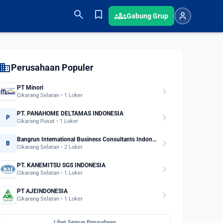
search
bookmark
groups
Gabung Grup
domain
Perusahaan Populer
PT Minori
chevron_right
Cikarang Selatan • 1 Loker
PT. PANAHOME DELTAMAS INDONESIA
chevron_right
P
Cikarang Pusat • 1 Loker
Bangrun International Business Consultants Indonesia
chevron_right
B
Cikarang Selatan • 2 Loker
PT. KANEMITSU SGS INDONESIA
chevron_right
Cikarang Selatan • 1 Loker
PT AJEINDONESIA
chevron_right
Cikarang Selatan • 1 Loker
Lihat Semua Perusahaan