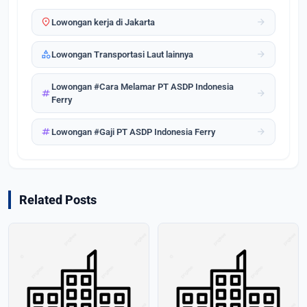
location_on
arrow_forward
Lowongan kerja di Jakarta
category
arrow_forward
Lowongan Transportasi Laut lainnya
Lowongan #Cara Melamar PT ASDP Indonesia
tag
arrow_forward
Ferry
tag
arrow_forward
Lowongan #Gaji PT ASDP Indonesia Ferry
Related Posts