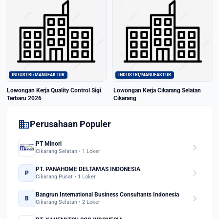
INDUSTRI/MANUFAKTUR
INDUSTRI/MANUFAKTUR
Lowongan Kerja Quality Control Sigi
Lowongan Kerja Cikarang Selatan
Terbaru 2026
Cikarang
domain
Perusahaan Populer
PT Minori
chevron_right
Cikarang Selatan • 1 Loker
PT. PANAHOME DELTAMAS INDONESIA
chevron_right
P
Cikarang Pusat • 1 Loker
Bangrun International Business Consultants Indonesia
chevron_right
B
Cikarang Selatan • 2 Loker