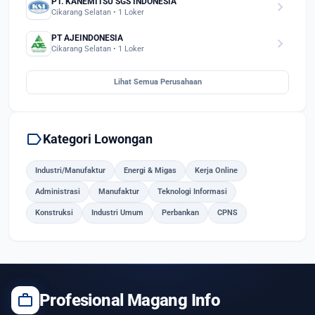
PT. KANEMITSU SGS INDONESIA
chevron_right
Cikarang Selatan • 1 Loker
PT AJEINDONESIA
chevron_right
Cikarang Selatan • 1 Loker
Lihat Semua Perusahaan
label
Kategori Lowongan
Industri/Manufaktur
Energi & Migas
Kerja Online
Administrasi
Manufaktur
Teknologi Informasi
Konstruksi
Industri Umum
Perbankan
CPNS
work
Profesional Magang Info