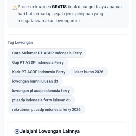
⚠
Proses rekrutmen
GRATIS
tidak dipungut biaya apapun,
hati-hati terhadap segala jenis penipuan yang
mengatasnamakan lowongan ini.
Tag Lowongan
Cara Melamar PT ASDP Indonesia Ferry
Gaji PT ASDP Indonesia Ferry
Karir PT ASDP Indonesia Ferry
loker bumn 2026
lowongan bumn lulusan d3
lowongan pt asdp indonesia ferry
pt asdp indonesia ferry lulusan d3
rekrutmen pt asdp indonesia ferry 2026
explore
Jelajahi Lowongan Lainnya