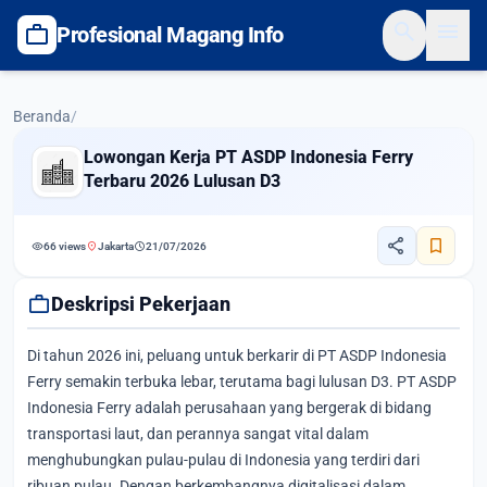
search
menu
work
Profesional Magang Info
Beranda
/
Lowongan Kerja PT ASDP Indonesia Ferry
Terbaru 2026 Lulusan D3
share
bookmark
visibility
location_on
schedule
66 views
Jakarta
21/07/2026
work
Deskripsi Pekerjaan
Di tahun 2026 ini, peluang untuk berkarir di PT ASDP Indonesia
Ferry semakin terbuka lebar, terutama bagi lulusan D3. PT ASDP
Indonesia Ferry adalah perusahaan yang bergerak di bidang
transportasi laut, dan perannya sangat vital dalam
menghubungkan pulau-pulau di Indonesia yang terdiri dari
ribuan pulau. Dengan berkembangnya digitalisasi dalam