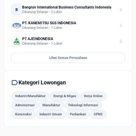
Bangrun International Business Consultants Indonesia
chevron_right
B
Cikarang Selatan • 2 Loker
PT. KANEMITSU SGS INDONESIA
chevron_right
Cikarang Selatan • 1 Loker
PT AJEINDONESIA
chevron_right
Cikarang Selatan • 1 Loker
Lihat Semua Perusahaan
label
Kategori Lowongan
Industri/Manufaktur
Energi & Migas
Kerja Online
Administrasi
Manufaktur
Teknologi Informasi
Konstruksi
Industri Umum
Perbankan
CPNS