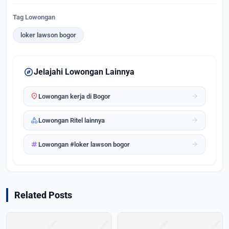
Tag Lowongan
loker lawson bogor
explore
Jelajahi Lowongan Lainnya
location_on
arrow_forward
Lowongan kerja di Bogor
category
arrow_forward
Lowongan Ritel lainnya
tag
arrow_forward
Lowongan #loker lawson bogor
Related Posts