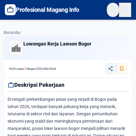
search
menu
work
Profesional Magang Info
Beranda
/
Lowongan Kerja Lawson Bogor
share
bookmark
visibility
location_on
schedule
23 views
Bogor
02/08/2026
work
Deskripsi Pekerjaan
Di tengah perkembangan pesat yang terjadi di Bogor pada
tahun 2026, terdapat banyak peluang kerja yang menarik,
terutama di sektor ritel dan layanan. Dengan pertumbuhan
ekonomi yang stabil dan meningkatnya permintaan dari
masyarakat, posisi loker lawson bogor menjadi pilihan menarik
bagi mereka yang ingin berkarir di industri ini. Dalam situasi ini,