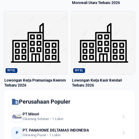
Morowali Utara Terbaru 2026
RITEL
RITEL
Lowongan Kerja Pramuniaga Keerom
Lowongan Kerja Kasir Kendari
Terbaru 2026
Terbaru 2026
domain
Perusahaan Populer
PT Minori
chevron_right
Cikarang Selatan • 1 Loker
PT. PANAHOME DELTAMAS INDONESIA
chevron_right
P
Cikarang Pusat • 1 Loker