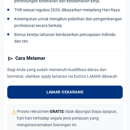
perlindungan kesehatan dan keselamatan kerja.
THR sesuai regulasi 2026, dibayarkan menjelang Hari Raya.
Kesempatan untuk mengikuti pelatihan dan pengembangan
profesional secara berkala.
Bonus kinerja tahunan berdasarkan pencapaian individu
dan tim.
send
Cara Melamar
Bagi Anda yang sudah memenuhi kualifikasi diatas dan
berminat, silahkan apply lamaran via button LAMAR dibawah.
LAMAR SEKARANG
⚠
Proses rekrutmen
GRATIS
tidak dipungut biaya apapun,
hati-hati terhadap segala jenis penipuan yang
mengatasnamakan lowongan ini.