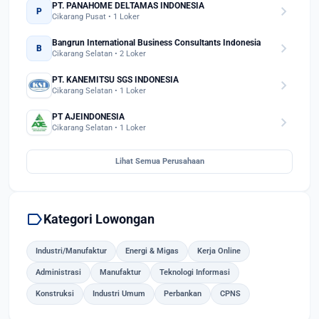
PT. PANAHOME DELTAMAS INDONESIA
chevron_right
P
Cikarang Pusat • 1 Loker
Bangrun International Business Consultants Indonesia
chevron_right
B
Cikarang Selatan • 2 Loker
PT. KANEMITSU SGS INDONESIA
chevron_right
Cikarang Selatan • 1 Loker
PT AJEINDONESIA
chevron_right
Cikarang Selatan • 1 Loker
Lihat Semua Perusahaan
label
Kategori Lowongan
Industri/Manufaktur
Energi & Migas
Kerja Online
Administrasi
Manufaktur
Teknologi Informasi
Konstruksi
Industri Umum
Perbankan
CPNS