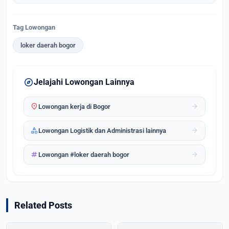
Tag Lowongan
loker daerah bogor
explore
Jelajahi Lowongan Lainnya
location_on
arrow_forward
Lowongan kerja di Bogor
category
arrow_forward
Lowongan Logistik dan Administrasi lainnya
tag
arrow_forward
Lowongan #loker daerah bogor
Related Posts